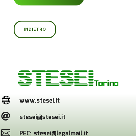
INDIETRO

www.stesei.it

stesei@stesei.it

PEC: stesei@legalmail.it