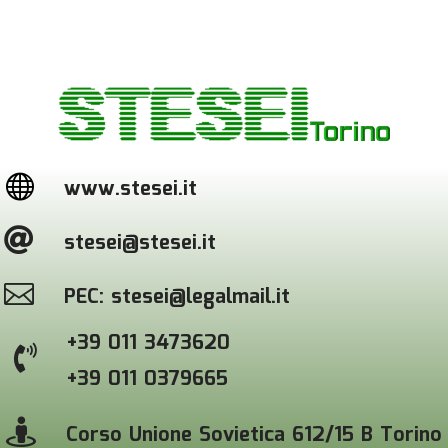

www.stesei.it

stesei@stesei.it

PEC: stesei@legalmail.it
+39 011 3473620

+39 011 0379665

Corso Unione Sovietica 612/15 B Torino